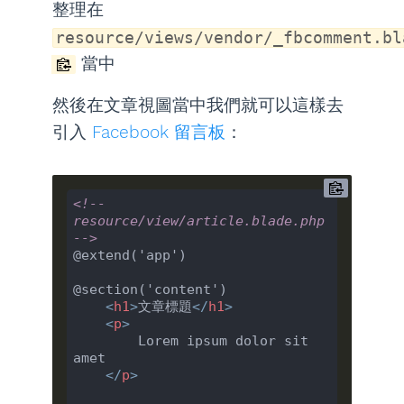
整理在
resource/views/vendor/_fbcomment.bl
當中
然後在文章視圖當中我們就可以這樣去
引入
Facebook 留言板
：
<!-- 
resource/view/article.blade.php 
-->
@extend('app')

@section('content')

<
h1
>
文章標題
</
h1
>
<
p
>
        Lorem ipsum dolor sit 
amet

</
p
>