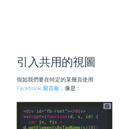
引入共用的視圖
假如我們要在特定的某幾頁使用
Facebook 留言板
，像是：
<
div
id
=
"fb-root"
>
</
div
>
<
script
>
(
function
(
d
, 
s
, 
id
) 
{

var
js
, 
fjs
=
d
.
getElementsByTagName
(
s
)[
0
];
