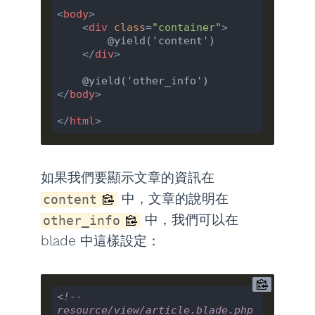
<
body
>
<
div
class
=
"container"
>
        @yield('content')

</
div
>
</
body
>
</
html
>
如果我們要顯示文章的資訊在
中，文章的說明在
content
中，我們可以在
other_info
blade 中這樣設定：
<!-- 
resource/view/article.blade.php 