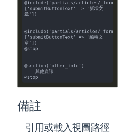
@include('partials/articles/_form', 
['submitButtonText' => '新增文
章'])

@include('partials/articles/_form', 
['submitButtonText' => '編輯文
章'])

@stop

@section('other_info')

    其他資訊

備註
引用或載入視圖路徑