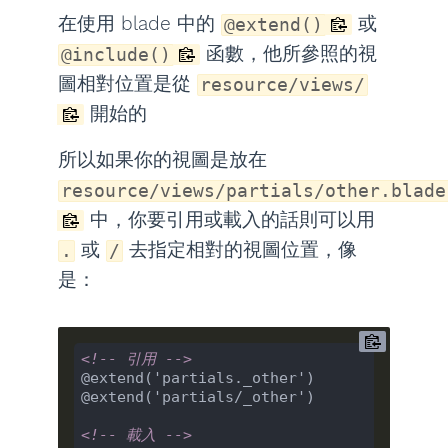
在使用 blade 中的
或
@extend()
函數，他所參照的視
@include()
圖相對位置是從
resource/views/
開始的
所以如果你的視圖是放在
resource/views/partials/other.blade
中，你要引用或載入的話則可以用
或
去指定相對的視圖位置，像
.
/
是：
<!-- 引用 -->
@extend('partials._other')

@extend('partials/_other')

<!-- 載入 -->