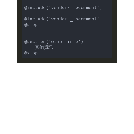
@include('vendor/_fbcomment')

@include('vendor._fbcomment')

@stop

@section('other_info')

    其他資訊
