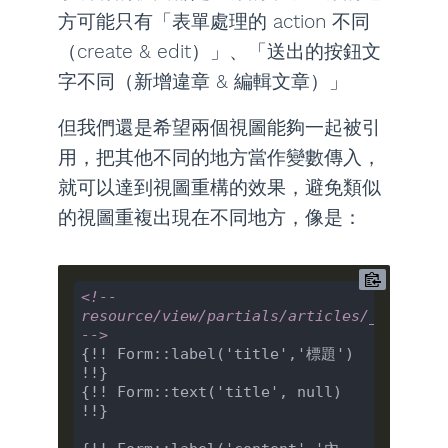
方可能只有「表單處理的 action 不同
（create & edit）」、「送出的按鈕文
字不同（新增違章 & 編輯文章）」
但我們還是希望兩個視圖能夠一起被引
用，把其他不同的地方當作變數傳入，
就可以達到視圖重構的效果，避免類似
的視圖重複出現在不同地方，像是：
<!-- 
resource/view/partials/articles/_form.bla
-->
{!! Form::label('title','標題') 
!!}

{!! Form::text('title', null) 
!!}
