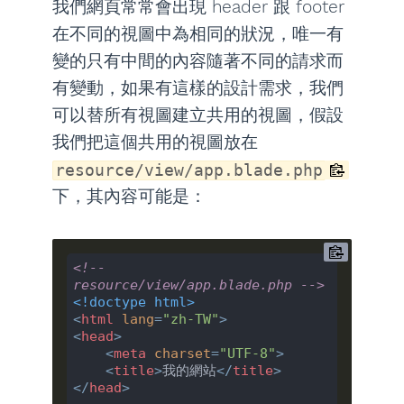
我們網頁常常會出現 header 跟 footer
在不同的視圖中為相同的狀況，唯一有
變的只有中間的內容隨著不同的請求而
有變動，如果有這樣的設計需求，我們
可以替所有視圖建立共用的視圖，假設
我們把這個共用的視圖放在
resource/view/app.blade.php
下，其內容可能是：
<!-- 
resource/view/app.blade.php -->
<!doctype 
html
>
<
html
lang
=
"zh-TW"
>
<
head
>
<
meta
charset
=
"UTF-8"
>
<
title
>
我的網站
</
title
>
</
head
>