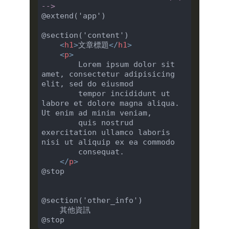
-->
@extend('app')

@section('content')

<
h1
>
文章標題
</
h1
>
<
p
>
        Lorem ipsum dolor sit 
amet, consectetur adipisicing 
elit, sed do eiusmod

        tempor incididunt ut 
labore et dolore magna aliqua. 
Ut enim ad minim veniam,

        quis nostrud 
exercitation ullamco laboris 
nisi ut aliquip ex ea commodo

        consequat.

</
p
>
@stop

@section('other_info')

    其他資訊
