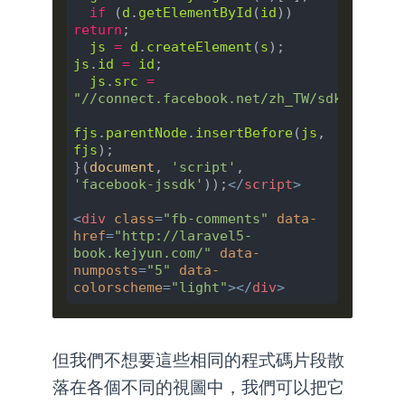
if
 (
d
.
getElementById
(
id
)) 
return
;

js
=
d
.
createElement
(
s
); 
js
.
id
=
id
;

js
.
src
=
"//connect.facebook.net/zh_TW/sdk.js#xfb
fjs
.
parentNode
.
insertBefore
(
js
, 
fjs
);

}(
document
, 
'script'
, 
'facebook-jssdk'
));
</
script
>
<
div
class
=
"fb-comments"
data-
href
=
"http://laravel5-
book.kejyun.com/"
data-
numposts
=
"5"
data-
colorscheme
=
"light"
>
</
div
>
但我們不想要這些相同的程式碼片段散
落在各個不同的視圖中，我們可以把它