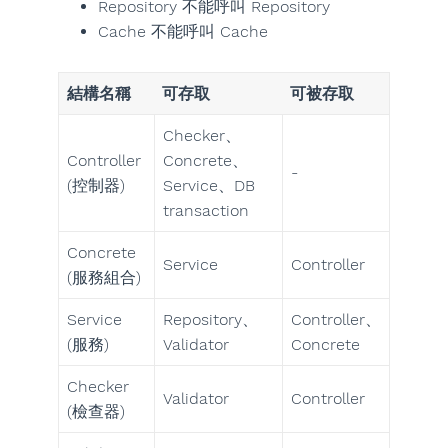
Repository 不能呼叫 Repository
Cache 不能呼叫 Cache
結構名稱
可存取
可被存取
Checker、
Controller
Concrete、
-
(控制器)
Service、DB
transaction
Concrete
Service
Controller
(服務組合)
Service
Repository、
Controller、
(服務)
Validator
Concrete
Checker
Validator
Controller
(檢查器)