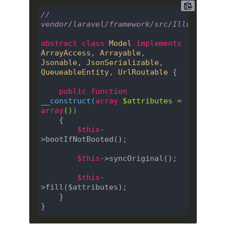
// 
vendor/laravel/framework/src/Illuminate/
abstract
class
Model
implements
ArrayAccess
, 
Arrayable
, 
Jsonable
, 
JsonSerializable
, 
QueueableEntity
, 
UrlRoutable
{

public
function
__construct
(
array
 $attributes = 
array
(
)
)

{

$this
-
>bootIfNotBooted();

$this
->syncOriginal();

$this
-
>fill($attributes);

    }
