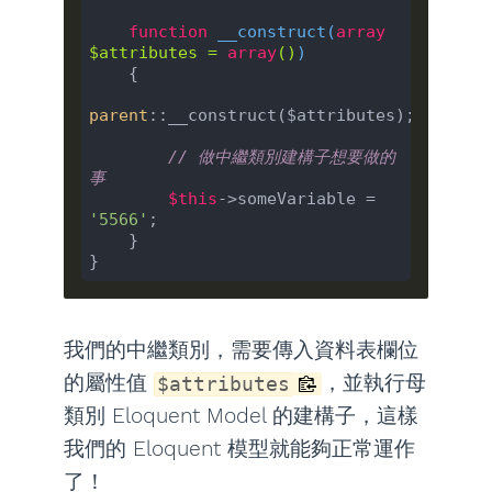
function
__construct
(
array
$attributes = 
array
(
)
)

{

parent
::__construct($attributes);

// 做中繼類別建構子想要做的
事
$this
->someVariable = 
'5566'
;

    }

我們的中繼類別，需要傳入資料表欄位
的屬性值
，並執行母
$attributes
類別 Eloquent Model 的建構子，這樣
我們的 Eloquent 模型就能夠正常運作
了！