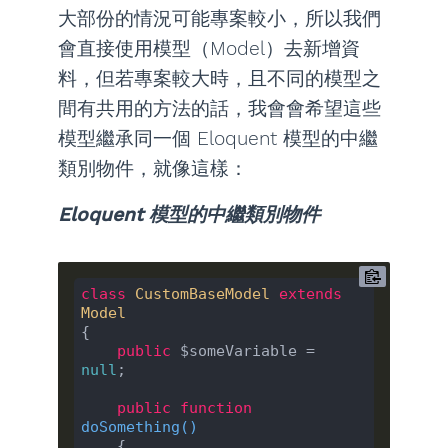
大部份的情況可能專案較小，所以我們
會直接使用模型（Model）去新增資
料，但若專案較大時，且不同的模型之
間有共用的方法的話，我會會希望這些
模型繼承同一個 Eloquent 模型的中繼
類別物件，就像這樣：
Eloquent 模型的中繼類別物件
class
CustomBaseModel
extends
Model
{

public
 $someVariable = 
null
;

public
function
doSomething
(
)

{
