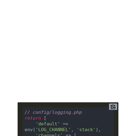
// config/logging.php
return
 [

'default'
 => 
env(
'LOG_CHANNEL'
, 
'stack'
),

'channels'
 => [
