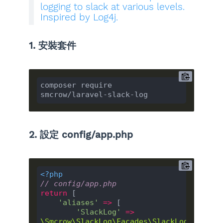
logging to slack at various levels.
Inspired by Log4j.
1. 安裝套件
composer require 
2. 設定 config/app.php
<?php
// config/app.php
return
 [

'aliases'
=>
 [

'SlackLog'
=>
\Smcrow\SlackLog\Facades\SlackLog
::
class