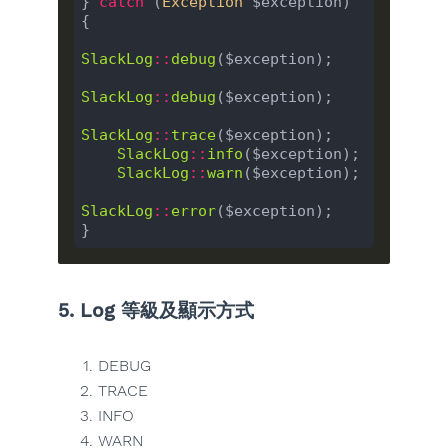
} 
catch
 (
Exception
 $exception) 
{

SlackLog
::
debug
($exception);

SlackLog
::
debug
($exception);

SlackLog
::
trace
($exception);

SlackLog
::
info
($exception);

SlackLog
::
warn
($exception);

SlackLog
::
error
($exception);

5. Log 等級及顯示方式
DEBUG
TRACE
INFO
WARN