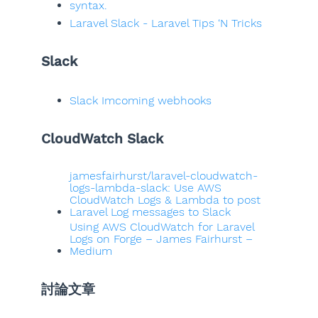
syntax.
Laravel Slack - Laravel Tips ‘N Tricks
Slack
Slack Imcoming webhooks
CloudWatch Slack
jamesfairhurst/laravel-cloudwatch-
logs-lambda-slack: Use AWS
CloudWatch Logs & Lambda to post
Laravel Log messages to Slack
Using AWS CloudWatch for Laravel
Logs on Forge – James Fairhurst –
Medium
討論文章