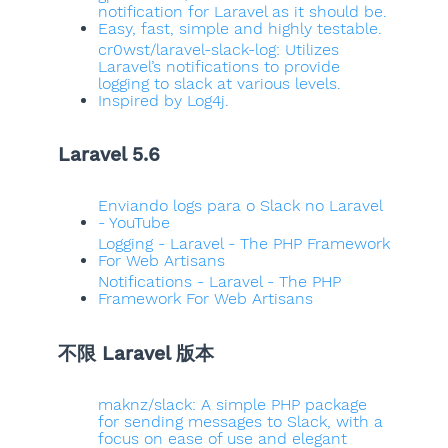
notification for Laravel as it should be.
Easy, fast, simple and highly testable.
cr0wst/laravel-slack-log: Utilizes
Laravel’s notifications to provide
logging to slack at various levels.
Inspired by Log4j.
Laravel 5.6
Enviando logs para o Slack no Laravel
- YouTube
Logging - Laravel - The PHP Framework
For Web Artisans
Notifications - Laravel - The PHP
Framework For Web Artisans
不限 Laravel 版本
maknz/slack: A simple PHP package
for sending messages to Slack, with a
focus on ease of use and elegant