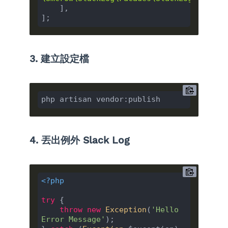
    ],

3. 建立設定檔
4. 丟出例外 Slack Log
<?php
try
 {

throw
new
Exception
(
'Hello 
Error Message'
);
