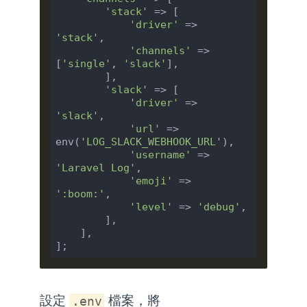
'stack'
 => [

'driver'
 => 
'stack'
,

'channels'
 => 
[
'single'
, 
'slack'
],

        ],

'slack'
 => [

'driver'
 => 
'slack'
,

'url'
 => 
env(
'LOG_SLACK_WEBHOOK_URL'
),

'username'
 => 
'Laravel Log'
,

'emoji'
 => 
':boom:'
,

'level'
 => 
'debug'
,

        ],

    ],

設定
檔案，將
.env