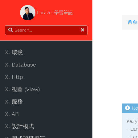
Laravel 學習筆記
首頁
X.
環境
X.
Database
X.
Http
X.
視圖 (View)
X.
服務
X.
API
KeJ
X.
設計模式
- L
- 