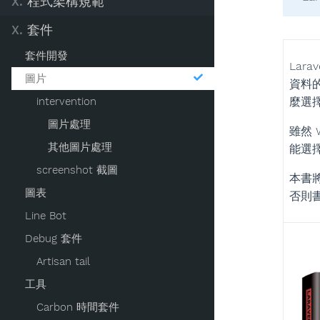
X.
程式架構規範
X.
套件
套件開發
Lar
圖片
資料
intervention
麼選
圖片處理
雖然 
其他圖片處理
能選擇
screenshot 截圖
本書
圖表
否則
Line Bot
Debug 套件
Artisan tail
工具
Carbon 時間套件