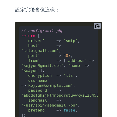
設定完後會像這樣：
// config/mail.php
return
 [

'driver'
     => 
'smtp'
,

'host'
       => 
'smtp.gmail.com'
,

'port'
       => 
587
,

'from'
       => [
'address'
 => 
'kejyun@gmail.com'
, 
'name'
 => 
'KeJyun'
],

'encryption'
 => 
'tls'
,

'username'
=>
'kejyun@example.com'
,

'password'
   => 
'abcdefghijklmnopqrstuvwxyz123456'
,

'sendmail'
   => 
'/usr/sbin/sendmail -bs'
,

'pretend'
    => 
false
,
