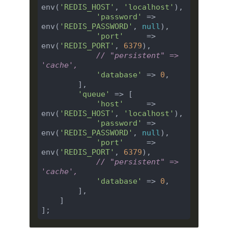
env(
'REDIS_HOST'
, 
'localhost'
),

'password'
 => 
env(
'REDIS_PASSWORD'
, 
null
),

'port'
     => 
env(
'REDIS_PORT'
, 
6379
),

// "persistent" => 
'cache',
'database'
 => 
0
,

        ],

'queue'
 => [

'host'
     => 
env(
'REDIS_HOST'
, 
'localhost'
),

'password'
 => 
env(
'REDIS_PASSWORD'
, 
null
),

'port'
     => 
env(
'REDIS_PORT'
, 
6379
),

// "persistent" => 
'cache',
'database'
 => 
0
,

        ],

    ]
