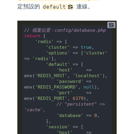
定預設的
連線。
default
// 檔案位置：config/database.php
return
 [

'redis'
 => [

'cluster'
 => 
true
,

'options'
 => [
'cluster'
=> 
'redis'
],

'default'
 => [

'host'
     => 
env(
'REDIS_HOST'
, 
'localhost'
),

'password'
 => 
env(
'REDIS_PASSWORD'
, 
null
),

'port'
     => 
env(
'REDIS_PORT'
, 
6379
),

// "persistent" => 
'cache',
'database'
 => 
0
,

        ],

'session'
 => [

'host'
     => 