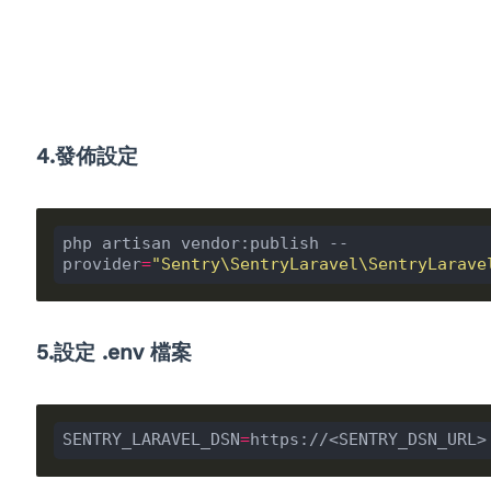
4.發佈設定
php artisan vendor:publish --
provider
=
"Sentry\SentryLaravel\SentryLarave
5.設定 .env 檔案
SENTRY_LARAVEL_DSN
=