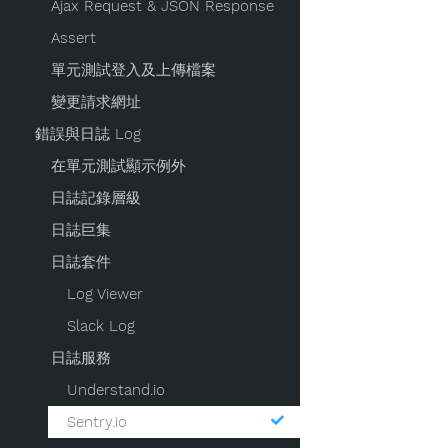
Ajax Request & JSON Response
Assert
單元測試登入及上傳檔案
變更請求網址
錯誤與日誌 Log
在單元測試顯示例外
日誌記錄層級
日誌巨集
日誌套件
Log Viewer
Slack Log
日誌服務
Understand.io
Sentry.io