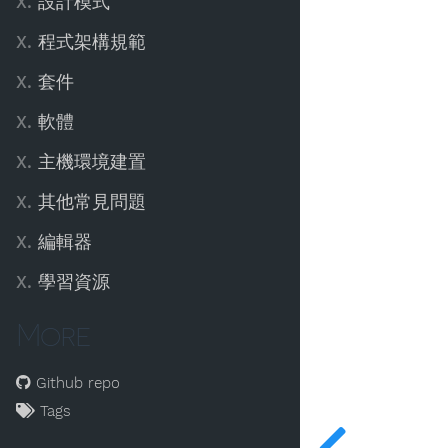
X.
設計模式
X.
程式架構規範
X.
套件
X.
軟體
X.
主機環境建置
X.
其他常見問題
X.
編輯器
X.
學習資源
More
Github repo
Tags