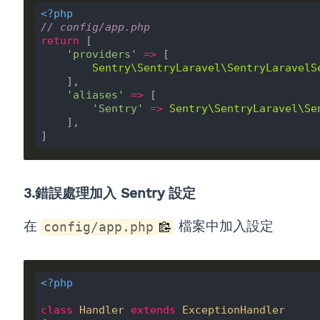
<?php
// config/app.php
return
 [

'providers'
=>
 [

Sentry\SentryLaravel\SentryLaravelS
    ],

'aliases'
=>
 [

'Sentry'
=>
Sentry\SentryLaravel\Se
    ],

3.錯誤處理加入 Sentry 設定
在
檔案中加入設定
config/app.php
<?php
class
Handler
extends
ExceptionHandler