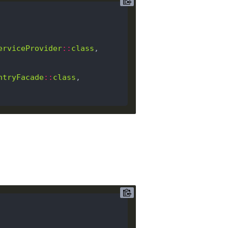
erviceProvider
::
class
,

ntryFacade
::
class
,
