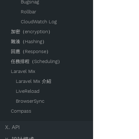
Bugsnag
Rollbar
CloudWatch Log
加密（encryption）
雜湊（Hashing）
回應（Response）
任務排程（Scheduling）
Laravel Mix
Laravel Mix 介紹
LiveReload
BrowserSync
Compass
X.
API