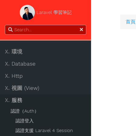
Laravel 學習筆記
首頁
X.
環境
X.
Database
X.
Http
X.
視圖 (View)
X.
服務
認證（Auth）
認證登入
認證支援 Laravel 4 Session