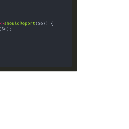
->
shouldReport
($e)) {

($e);
