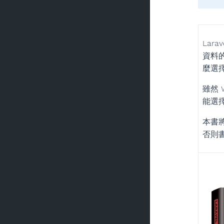
Lar
資料
麼選
雖然 
能選擇
本書
否則