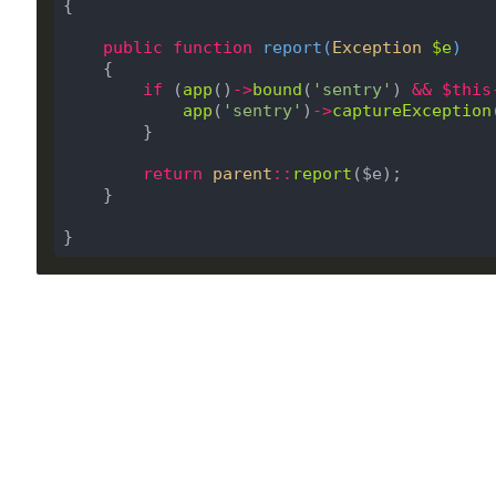
{

public
function
report
(
Exception
 $e
)

{

if
 (
app
()
->
bound
(
'sentry'
) 
&&
$this
app
(
'sentry'
)
->
captureException
        }

return
parent
::
report
($e);

    }
