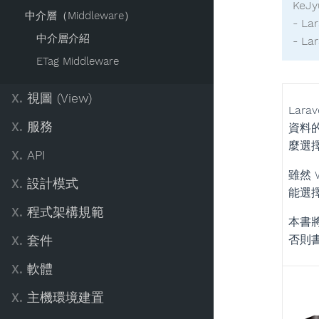
KeJ
中介層（Middleware）
- L
中介層介紹
- 
ETag Middleware
X.
視圖 (View)
Lar
X.
服務
資料
麼選
X.
API
雖然 
X.
設計模式
能選擇
X.
程式架構規範
本書
否則
X.
套件
X.
軟體
X.
主機環境建置